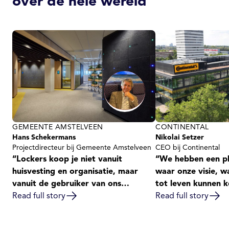
over de hele wereld
GEMEENTE AMSTELVEEN
CONTINENTAL
Hans Schekermans
Nikolai Setzer
Projectdirecteur bij Gemeente Amstelveen
CEO bij Continental
“Lockers koop je niet vanuit
“We hebben een p
huisvesting en organisatie, maar
waar onze visie, w
vanuit de gebruiker van ons
tot leven kunnen 
kantoor. Vecos werkt in die
Read full story
open, verbonden 
Read full story
combinatie heel goed mee.”
werkomgeving.”