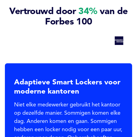
Vertrouwd door
34%
van de
Forbes 100
Adaptieve Smart Lockers voor
moderne kantoren
Niet elke medewerker gebruikt het kantoor
op dezelfde manier. Sommigen komen elke
dag. Anderen komen en gaan. Sommigen
hebben een locker nodig voor een paar uur,