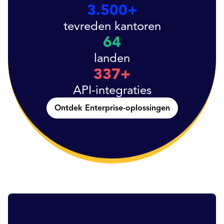
3.500+
tevreden kantoren
64
landen
337+
API-integraties
Ontdek Enterprise-oplossingen