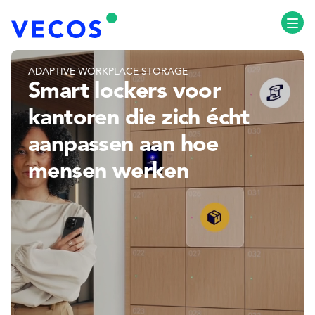
Ope
ADAPTIVE WORKPLACE STORAGE
Smart lockers voor
kantoren die zich écht
aanpassen aan hoe
mensen werken