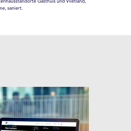
kenhausstandorte Gasthuis und Vlietland,
e, saniert.