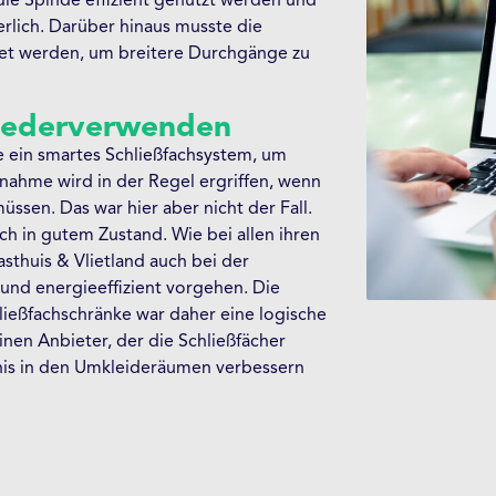
ie Spinde effizient genutzt werden und
erlich. Darüber hinaus musste die
et werden, um breitere Durchgänge zu
wiederverwenden
e ein smartes Schließfachsystem, um
ahme wird in der Regel ergriffen, wenn
ssen. Das war hier aber nicht der Fall.
h in gutem Zustand. Wie bei allen ihren
sthuis & Vlietland auch bei der
und energieeffizient vorgehen. Die
eßfachschränke war daher eine logische
nen Anbieter, der die Schließfächer
nis in den Umkleideräumen verbessern