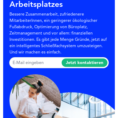
Arbeitsplatzes
Bessere Zusammenarbeit, zufriedenere
MitarbeiterInnen, ein geringerer ökologischer
Fußabdruck, Optimierung von Büroplatz,
Zeitmanagement und vor allem: finanziellen
Investitionen. Es gibt jede Menge Gründe, jetzt auf
ein intelligentes Schließfachsystem umzusteigen.
Und wir machen es einfach.
Jetzt kontaktieren