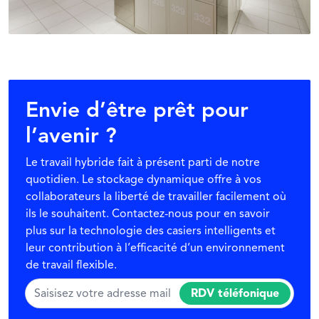
Envie d’être prêt pour
l’avenir ?
Le travail hybride fait à présent parti de notre
quotidien. Le stockage dynamique offre à vos
collaborateurs la liberté de travailler facilement où
ils le souhaitent. Contactez-nous pour en savoir
plus sur la technologie des casiers intelligents et
leur contribution à l’efficacité d’un environnement
de travail flexible.
RDV téléfonique